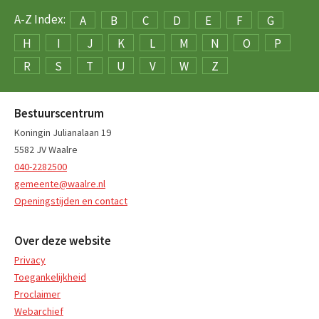
A-Z Index:
A
B
C
D
E
F
G
H
I
J
K
L
M
N
O
P
R
S
T
U
V
W
Z
Bestuurscentrum
Koningin Julianalaan 19
5582 JV Waalre
040-2282500
gemeente@waalre.nl
Openingstijden en contact
Over deze website
Privacy
Toegankelijkheid
Proclaimer
Webarchief