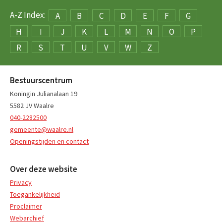
A-Z Index:
A
B
C
D
E
F
G
H
I
J
K
L
M
N
O
P
R
S
T
U
V
W
Z
Bestuurscentrum
Koningin Julianalaan 19
5582 JV Waalre
040-2282500
gemeente@waalre.nl
Openingstijden en contact
Over deze website
Privacy
Toegankelijkheid
Proclaimer
Webarchief