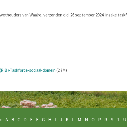
wethouders van Waalre, verzonden d.d. 26 september 2024, inzake taskfo
(RIB)-Taskforce-sociaal-domein
(2.7M)
:
A
B
C
D
E
F
G
H
I
J
K
L
M
N
O
P
R
S
T
U