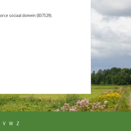
rce sociaal domein (837529).
V
W
Z