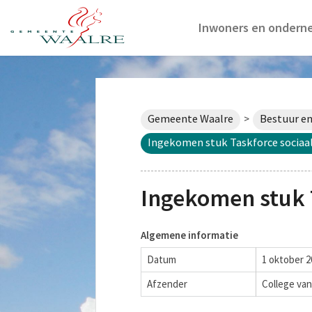
Inwoners en ondern
Gemeente Waalre
Bestuur en
>
Ingekomen stuk Taskforce sociaa
Ingekomen stuk 
Algemene informatie
Datum
1 oktober 2
Afzender
College va