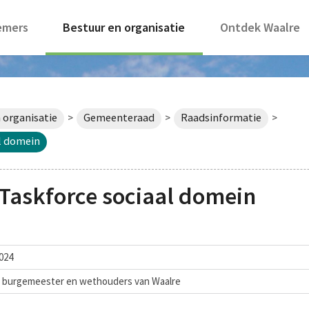
emers
Bestuur en organisatie
Ontdek Waalre
 organisatie
Gemeenteraad
Raadsinformatie
>
>
>
l domein
Taskforce sociaal domein
024
n burgemeester en wethouders van Waalre