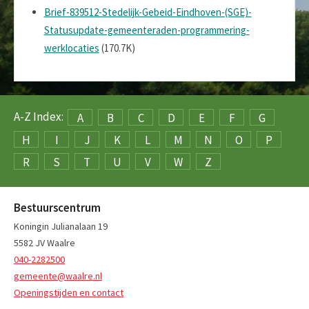
Brief-839512-Stedelijk-Gebeid-Eindhoven-(SGE)-
Statusupdate-gemeenteraden-programmering-
werklocaties
(170.7K)
A-Z Index:
A
B
C
D
E
F
G
H
I
J
K
L
M
N
O
P
R
S
T
U
V
W
Z
Bestuurscentrum
Koningin Julianalaan 19
5582 JV Waalre
040-2282500
gemeente@waalre.nl
Openingstijden en contact