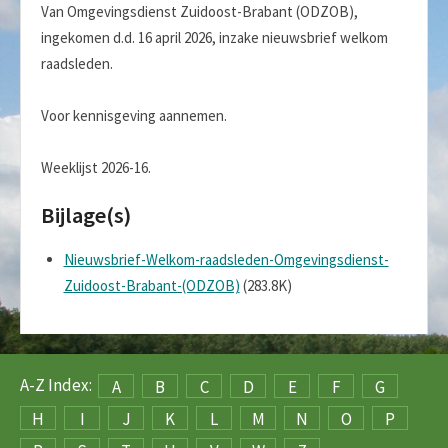
Van Omgevingsdienst Zuidoost-Brabant (ODZOB),
ingekomen d.d. 16 april 2026, inzake nieuwsbrief welkom
raadsleden.
Voor kennisgeving aannemen.
Weeklijst 2026-16.
Bijlage(s)
Nieuwsbrief-Welkom-raadsleden-Omgevingsdienst-
Zuidoost-Brabant-(ODZOB)
(283.8K)
A-Z Index:
A
B
C
D
E
F
G
H
I
J
K
L
M
N
O
P