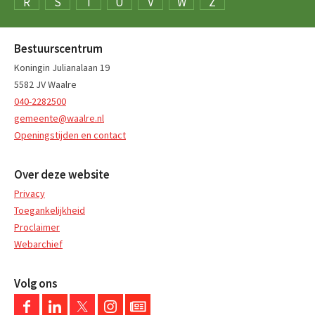
R
S
T
U
V
W
Z
Bestuurscentrum
Koningin Julianalaan 19
5582 JV Waalre
040-2282500
gemeente@waalre.nl
Openingstijden en contact
Over deze website
Privacy
Toegankelijkheid
Proclaimer
Webarchief
Volg ons