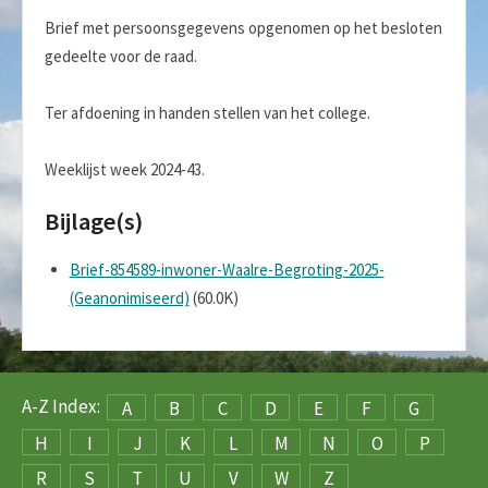
Brief met persoonsgegevens opgenomen op het besloten
gedeelte voor de raad.
Ter afdoening in handen stellen van het college.
Weeklijst week 2024-43.
Bijlage(s)
Brief-854589-inwoner-Waalre-Begroting-2025-
(Geanonimiseerd)
(60.0K)
A-Z Index:
A
B
C
D
E
F
G
H
I
J
K
L
M
N
O
P
R
S
T
U
V
W
Z