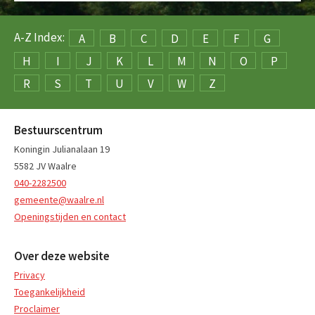
A-Z Index:
A
B
C
D
E
F
G
H
I
J
K
L
M
N
O
P
R
S
T
U
V
W
Z
Bestuurscentrum
Koningin Julianalaan 19
5582 JV Waalre
040-2282500
gemeente@waalre.nl
Openingstijden en contact
Over deze website
Privacy
Toegankelijkheid
Proclaimer