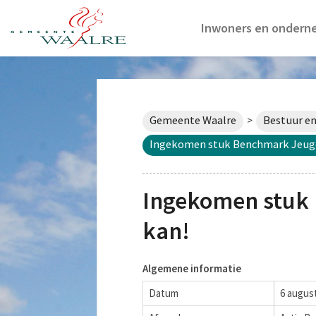
Inwoners en ondern
Gemeente Waalre
Bestuur en
>
Ingekomen stuk Benchmark Jeugd
Ingekomen stuk
kan!
Algemene informatie
Datum
6 augus