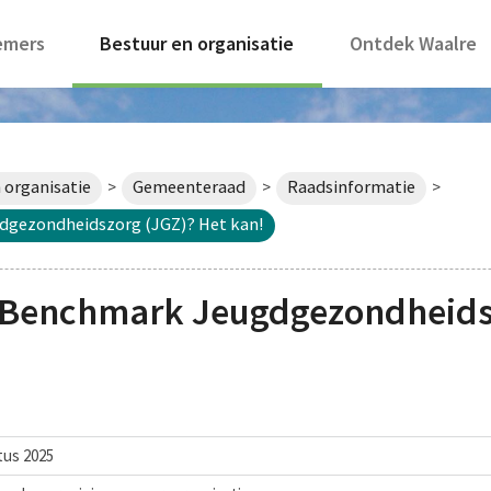
emers
Bestuur en organisatie
Ontdek Waalre
 organisatie
Gemeenteraad
Raadsinformatie
>
>
>
gezondheidszorg (JGZ)? Het kan!
 Benchmark Jeugdgezondheidsz
tus 2025