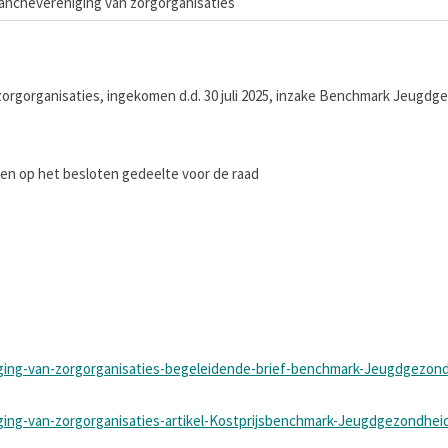
ranchevereniging van zorgorganisaties
zorgorganisaties, ingekomen d.d. 30 juli 2025, inzake Benchmark Jeugdg
 op het besloten gedeelte voor de raad
iging-van-zorgorganisaties-begeleidende-brief-benchmark-Jeugdgezon
ging-van-zorgorganisaties-artikel-Kostprijsbenchmark-Jeugdgezondhei