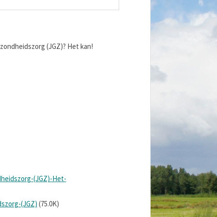
ezondheidszorg (JGZ)? Het kan!
dheidszorg-(JGZ)-Het-
dszorg-(JGZ)
(75.0K)