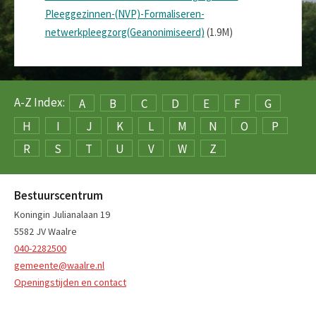
Pleeggezinnen-(NVP)-Formaliseren-
netwerkpleegzorg(Geanonimiseerd)
(1.9M)
A-Z Index:
A
B
C
D
E
F
G
H
I
J
K
L
M
N
O
P
R
S
T
U
V
W
Z
Bestuurscentrum
Koningin Julianalaan 19
5582 JV Waalre
040-2282500
gemeente@waalre.nl
Openingstijden en contact