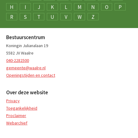
H
I
J
K
L
M
N
O
P
R
S
T
U
V
W
Z
Bestuurscentrum
Koningin Julianalaan 19
5582 JV Waalre
040-2282500
gemeente@waalre.nl
Openingstijden en contact
Over deze website
Privacy
Toegankelijkheid
Proclaimer
Webarchief