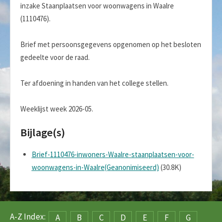
inzake Staanplaatsen voor woonwagens in Waalre
(1110476).
Brief met persoonsgegevens opgenomen op het besloten
gedeelte voor de raad.
Ter afdoening in handen van het college stellen.
Weeklijst week 2026-05.
Bijlage(s)
Brief-1110476-inwoners-Waalre-staanplaatsen-voor-
woonwagens-in-Waalre(Geanonimiseerd)
(30.8K)
A-Z Index:
A
B
C
D
E
F
G