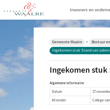
Inwoners en ondern
Gemeente Waalre
Bestuur en
>
Ingekomen stuk Stand van zake
Ingekomen stuk
Algemene informatie
Datum
27 novembe
Afzender
College va