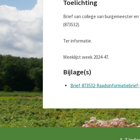
Toelichting
Brief van college van burgemeester en
(873532).
Ter informatie.
Weeklijst week 2024-47.
Bijlage(s)
Brief-873532-Raadsinformatiebrie