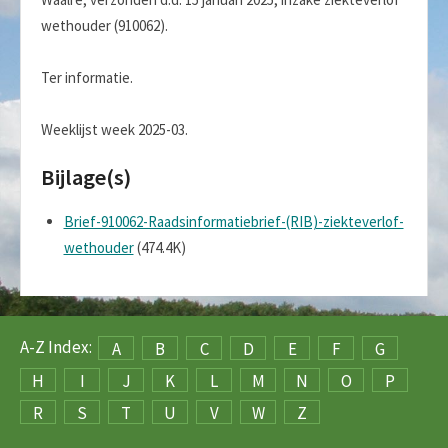
wethouder (910062).
Ter informatie.
Weeklijst week 2025-03.
Bijlage(s)
Brief-910062-Raadsinformatiebrief-(RIB)-ziekteverlof-
wethouder
(474.4K)
A-Z Index:
A
B
C
D
E
F
G
H
I
J
K
L
M
N
O
P
R
S
T
U
V
W
Z