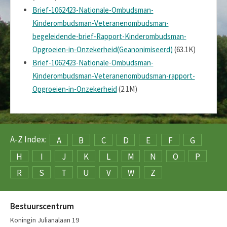
Brief-1062423-Nationale-Ombudsman-
Kinderombudsman-Veteranenombudsman-
begeleidende-brief-Rapport-Kinderombudsman-
Opgroeien-in-Onzekerheid(Geanonimiseerd)
(63.1K)
Brief-1062423-Nationale-Ombudsman-
Kinderombudsman-Veteranenombudsman-rapport-
Opgroeien-in-Onzekerheid
(2.1M)
A-Z Index:
A
B
C
D
E
F
G
H
I
J
K
L
M
N
O
P
R
S
T
U
V
W
Z
Bestuurscentrum
Koningin Julianalaan 19