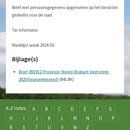
Brief met persoonsgegevens opgenomen op het besloten
gedeelte voor de raad.
Ter informatie.
Weeklijst week 2024-50.
Bijlage(s)
Brief-891912-Provincie-Noord-Brabant-begroting-
2025(Geanonimiseerd)
(841.8K)
A-Z Index:
A
B
C
D
E
F
G
H
I
J
K
L
M
N
O
P
R
S
T
U
V
W
Z