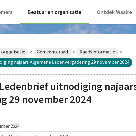
emers
Bestuur en organisatie
Ontdek Waalre
 organisatie
Gemeenteraad
Raadsinformatie
>
>
>
diging najaars Algemene Ledenvergadering 29 november 2024
Ledenbrief uitnodiging najaa
ng 29 november 2024
ember 2024