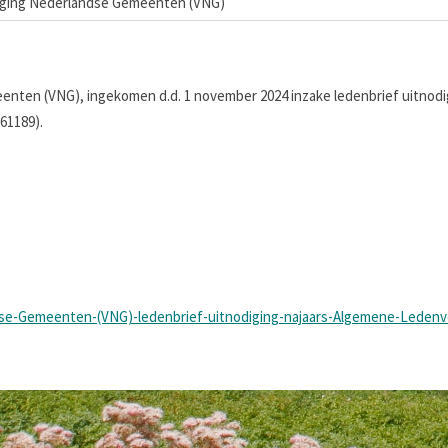
iging Nederlandse Gemeenten (VNG)
enten (VNG), ingekomen d.d. 1 november 2024 inzake ledenbrief uitnodi
61189).
dse-Gemeenten-(VNG)-ledenbrief-uitnodiging-najaars-Algemene-Leden