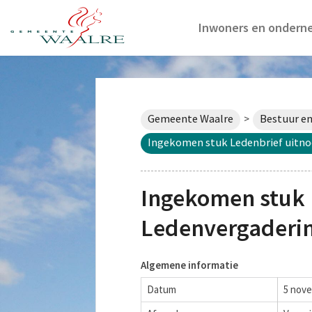
Inwoners en ondern
Gemeente Waalre
Bestuur en
>
Ingekomen stuk Ledenbrief uitno
Ingekomen stuk 
Ledenvergaderi
Algemene informatie
Datum
5 nov