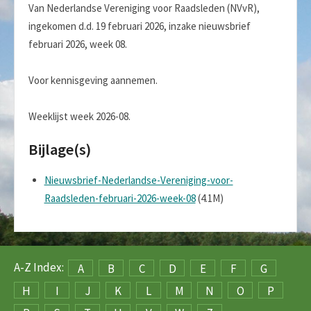
Van Nederlandse Vereniging voor Raadsleden (NVvR),
ingekomen d.d. 19 februari 2026, inzake nieuwsbrief
februari 2026, week 08.
Voor kennisgeving aannemen.
Weeklijst week 2026-08.
Bijlage(s)
Nieuwsbrief-Nederlandse-Vereniging-voor-
Raadsleden-februari-2026-week-08
(4.1M)
A-Z Index:
A
B
C
D
E
F
G
H
I
J
K
L
M
N
O
P