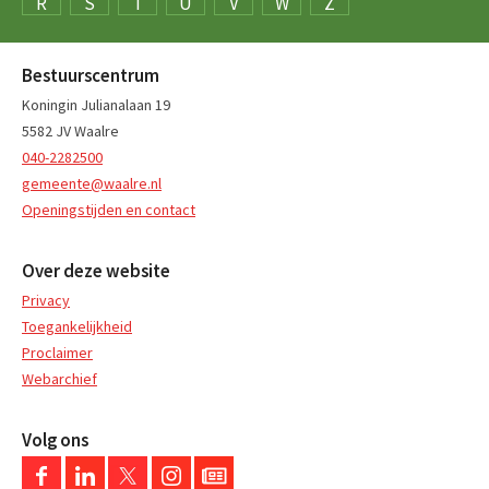
R
S
T
U
V
W
Z
Bestuurscentrum
Koningin Julianalaan 19
5582 JV Waalre
040-2282500
gemeente@waalre.nl
Openingstijden en contact
Over deze website
Privacy
Toegankelijkheid
Proclaimer
Webarchief
Volg ons