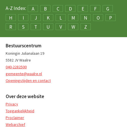
A-Z Index:
A
B
C
D
E
F
G
H
I
J
K
L
M
N
O
P
R
S
T
U
V
W
Z
Bestuurscentrum
Koningin Julianalaan 19
5582 JV Waalre
040-2282500
gemeente@waalre.nl
Openingstijden en contact
Over deze website
Privacy
Toegankelijkheid
Proclaimer
Webarchief