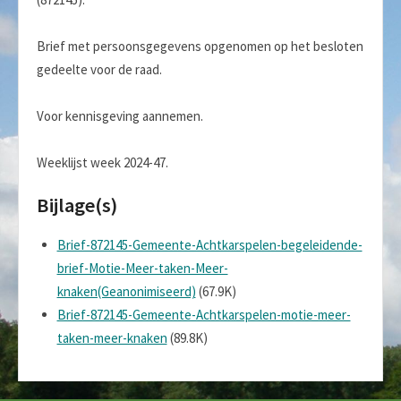
Brief met persoonsgegevens opgenomen op het besloten
gedeelte voor de raad.
Voor kennisgeving aannemen.
Weeklijst week 2024-47.
Bijlage(s)
Brief-872145-Gemeente-Achtkarspelen-begeleidende-
brief-Motie-Meer-taken-Meer-
knaken(Geanonimiseerd)
(67.9K)
Brief-872145-Gemeente-Achtkarspelen-motie-meer-
taken-meer-knaken
(89.8K)