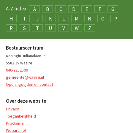
A-Z Index:
A
B
C
D
E
F
G
H
I
J
K
L
M
N
O
P
R
S
T
U
V
W
Z
Bestuurscentrum
Koningin Julianalaan 19
5582 JV Waalre
040-2282500
gemeente@waalre.nl
Openingstijden en contact
Over deze website
Privacy
Toegankelijkheid
Proclaimer
Webarchief