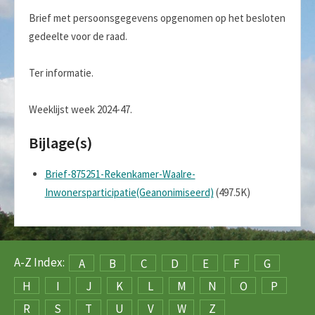
Brief met persoonsgegevens opgenomen op het besloten
gedeelte voor de raad.
Ter informatie.
Weeklijst week 2024-47.
Bijlage(s)
Brief-875251-Rekenkamer-Waalre-
Inwonersparticipatie(Geanonimiseerd)
(497.5K)
A-Z Index:
A
B
C
D
E
F
G
H
I
J
K
L
M
N
O
P
R
S
T
U
V
W
Z