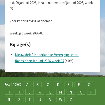
d.d. 29 januari 2026, inzake nieuwsbrief januari 2026, week
05.
Voor kennisgeving aannemen.
Weeklijst week 2026-05.
Bijlage(s)
Nieuwsbrief-Nederlandse-Vereniging-voor-
Raadsleden-januari-2026-week-05
(4.0M)
A-Z Index:
A
B
C
D
E
F
G
H
I
J
K
L
M
N
O
P
R
S
T
U
V
W
Z