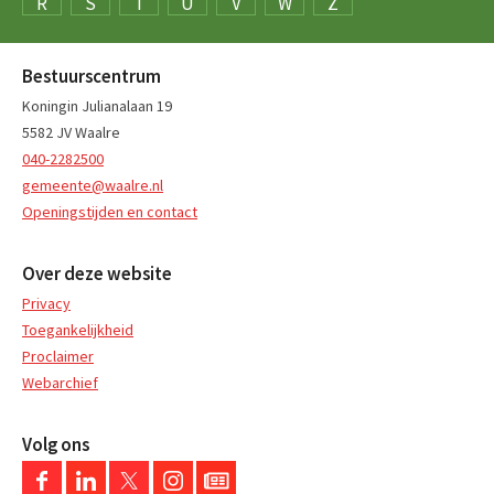
R
S
T
U
V
W
Z
Bestuurscentrum
Koningin Julianalaan 19
5582 JV Waalre
040-2282500
gemeente@waalre.nl
Openingstijden en contact
Over deze website
Privacy
Toegankelijkheid
Proclaimer
Webarchief
Volg ons