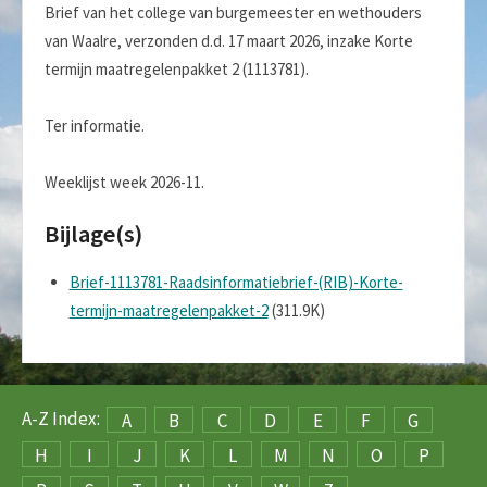
Brief van het college van burgemeester en wethouders
van Waalre, verzonden d.d. 17 maart 2026, inzake Korte
termijn maatregelenpakket 2 (1113781).
Ter informatie.
Weeklijst week 2026-11.
Bijlage(s)
Brief-1113781-Raadsinformatiebrief-(RIB)-Korte-
termijn-maatregelenpakket-2
(311.9K)
A-Z Index:
A
B
C
D
E
F
G
H
I
J
K
L
M
N
O
P