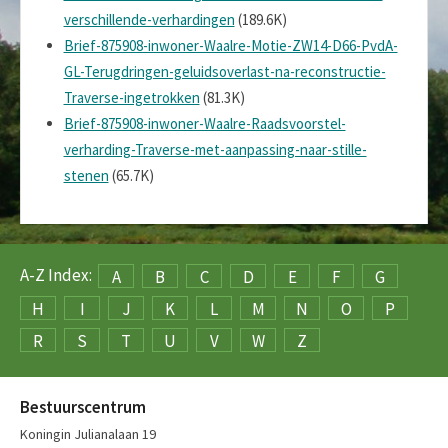
verschillende-verhardingen
(189.6K)
Brief-875908-inwoner-Waalre-Motie-ZW14-D66-PvdA-
GL-Terugdringen-geluidsoverlast-na-reconstructie-
Traverse-ingetrokken
(81.3K)
Brief-875908-inwoner-Waalre-Raadsvoorstel-
verharding-Traverse-met-aanpassing-naar-stille-
stenen
(65.7K)
A-Z Index:
A
B
C
D
E
F
G
H
I
J
K
L
M
N
O
P
R
S
T
U
V
W
Z
Bestuurscentrum
Koningin Julianalaan 19