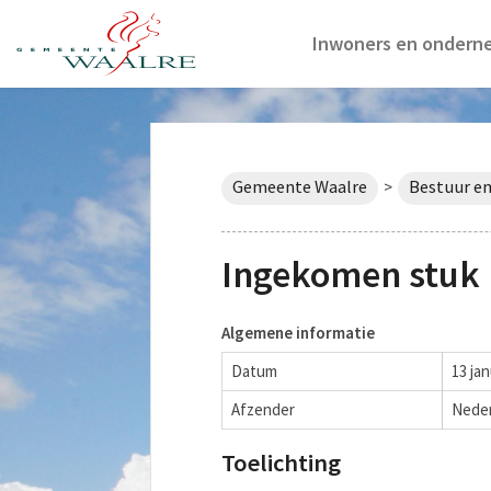
Inwoners en ondern
Gemeente Waalre
Bestuur en
>
Ingekomen stuk 
Algemene informatie
Datum
13 jan
Afzender
Neder
Toelichting