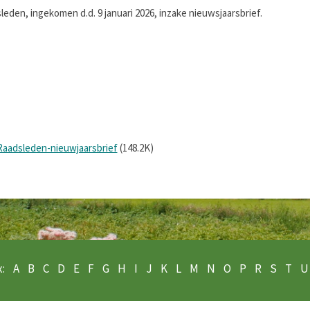
eden, ingekomen d.d. 9 januari 2026, inzake nieuwsjaarsbrief.
Raadsleden-nieuwjaarsbrief
(148.2K)
:
A
B
C
D
E
F
G
H
I
J
K
L
M
N
O
P
R
S
T
U