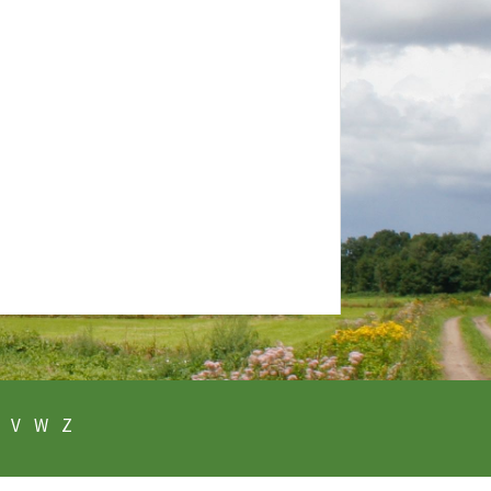
V
W
Z