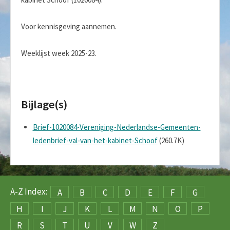
Voor kennisgeving aannemen.
Weeklijst week 2025-23.
Bijlage(s)
Brief-1020084-Vereniging-Nederlandse-Gemeenten-
ledenbrief-val-van-het-kabinet-Schoof
(260.7K)
A-Z Index:
A
B
C
D
E
F
G
H
I
J
K
L
M
N
O
P
R
S
T
U
V
W
Z