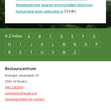
Arbeidsmigratie-waarom-grootschalige-shortstay-
huisvesting-geen-oplossing-is
(354.4K)
A-Z Index:
A
B
C
D
E
F
G
H
I
J
K
L
M
N
O
P
R
S
T
U
V
W
Z
Bestuurscentrum
Koningin Julianalaan 19
5582 JV Waalre
040-2282500
gemeente@waalre.nl
Openingstijden en contact