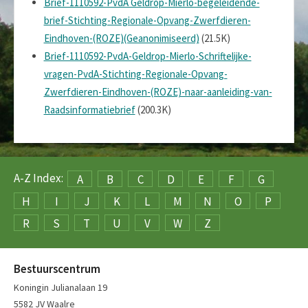
Brief-1110592-PvdA Geldrop-Mierlo-begeleidende-
brief-Stichting-Regionale-Opvang-Zwerfdieren-
Eindhoven-(ROZE)(Geanonimiseerd)
(21.5K)
Brief-1110592-PvdA-Geldrop-Mierlo-Schriftelijke-
vragen-PvdA-Stichting-Regionale-Opvang-
Zwerfdieren-Eindhoven-(ROZE)-naar-aanleiding-van-
Raadsinformatiebrief
(200.3K)
A-Z Index:
A
B
C
D
E
F
G
H
I
J
K
L
M
N
O
P
R
S
T
U
V
W
Z
Bestuurscentrum
Koningin Julianalaan 19
5582 JV Waalre