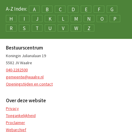
A-Z Index:
A
B
C
D
E
F
G
H
I
J
K
L
M
N
O
P
R
S
T
U
V
W
Z
Bestuurscentrum
Koningin Julianalaan 19
5582 JV Waalre
040-2282500
gemeente@waalre.nl
Openingstijden en contact
Over deze website
Privacy
Toegankelijkheid
Proclaimer
Webarchief