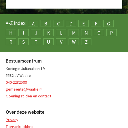
A-Z Index:
A
B
C
D
E
F
G
H
I
J
K
L
M
N
O
P
R
S
T
U
V
W
Z
Bestuurscentrum
Koningin Julianalaan 19
5582 JV Waalre
040-2282500
gemeente@waalre.nl
Openingstijden en contact
Over deze website
Privacy
Toegankelijkheid