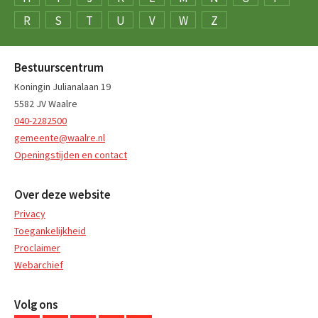
R
S
T
U
V
W
Z
Bestuurscentrum
Koningin Julianalaan 19
5582 JV Waalre
040-2282500
gemeente@waalre.nl
Openingstijden en contact
Over deze website
Privacy
Toegankelijkheid
Proclaimer
Webarchief
Volg ons