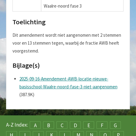
Waalre-noord fase 3
Toelichting
Dit amendement wordt niet aangenomen met 2 stemmen
voor en 13 stemmen tegen, waarbij de fractie AWB heeft
voorgestemd.
Bijlage(s)
2025-09-16-Amendement-AWB-locatie-nieuwe-
basisschool-Waalre-noord-fase-3-niet-aangenomen
(387.9K)
A-Z Index:
A
B
C
D
E
F
G
H
I
J
K
L
M
N
O
P