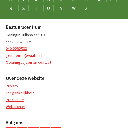
R
S
T
U
V
W
Z
Bestuurscentrum
Koningin Julianalaan 19
5582 JV Waalre
040-2282500
gemeente@waalre.nl
Openingstijden en contact
Over deze website
Privacy
Toegankelijkheid
Proclaimer
Webarchief
Volg ons