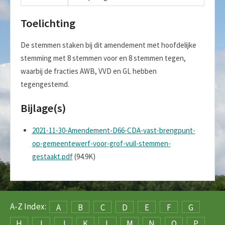
Toelichting
De stemmen staken bij dit amendement met hoofdelijke
stemming met 8 stemmen voor en 8 stemmen tegen,
waarbij de fracties AWB, VVD en GL hebben
tegengestemd.
Bijlage(s)
2021-11-30-Amendement-D66-CDA-vast-brengpunt-
op-gemeentewerf-voor-grof-vuil-stemmen-
gestaakt.pdf
(94.9K)
A-Z Index:
A
B
C
D
E
F
G
H
I
J
K
L
M
N
O
P