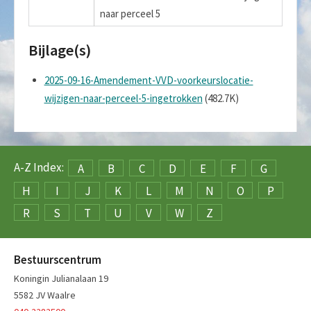
naar perceel 5
Bijlage(s)
2025-09-16-Amendement-VVD-voorkeurslocatie-
wijzigen-naar-perceel-5-ingetrokken
(482.7K)
A-Z Index:
A
B
C
D
E
F
G
H
I
J
K
L
M
N
O
P
R
S
T
U
V
W
Z
Bestuurscentrum
Koningin Julianalaan 19
5582 JV Waalre