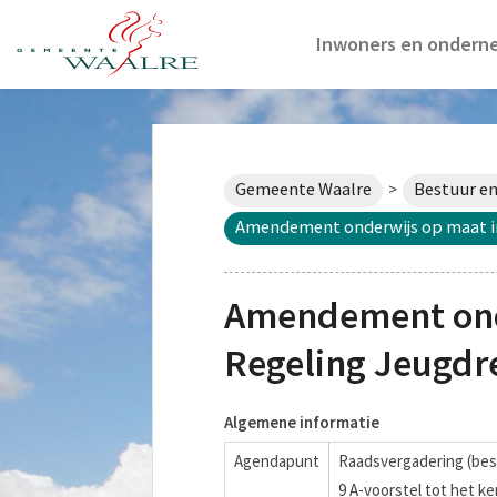
Inwoners en ondern
Gemeente Waalre
Bestuur en
>
Amendement onderwijs op maat in
Amendement ond
Regeling Jeugdr
Algemene informatie
Agendapunt
Raadsvergadering (bes
9 A-voorstel tot het 