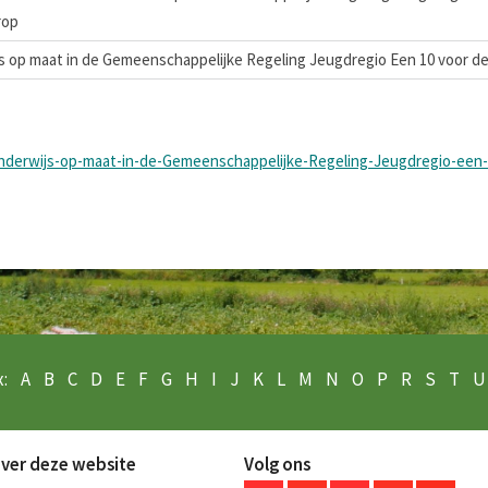
rop
op maat in de Gemeenschappelijke Regeling Jeugdregio Een 10 voor d
derwijs-op-maat-in-de-Gemeenschappelijke-Regeling-Jeugdregio-een-
:
A
B
C
D
E
F
G
H
I
J
K
L
M
N
O
P
R
S
T
U
ver deze website
Volg ons