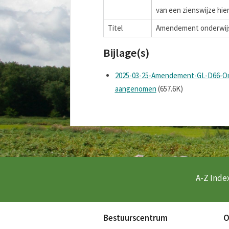
van een zienswijze hie
Titel
Amendement onderwijs 
Bijlage(s)
2025-03-25-Amendement-GL-D66-On
aangenomen
(657.6K)
A-Z Index
Bestuurscentrum
O