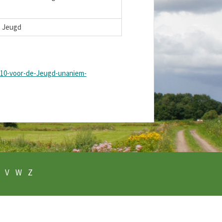
e Jeugd
10-voor-de-Jeugd-unaniem-
V
W
Z