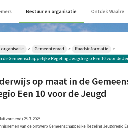
emers
Bestuur en organisatie
Ontdek Waalre
 organisatie
Gemeenteraad
Raadsinformatie
>
>
>
 de Gemeenschappelijke Regeling Jeugdregio Een 10 voor de J
erwijs op maat in de Gemeen
egio Een 10 voor de Jeugd
luitvormend) 25-3-2025
kennisnemen van de ontwerp Gemeenschappelijke Regeling Jeugdregio Ee