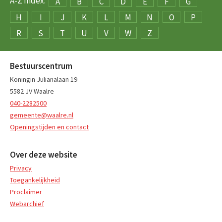
A-Z Index:
A
B
C
D
E
F
G
H
I
J
K
L
M
N
O
P
R
S
T
U
V
W
Z
Bestuurscentrum
Koningin Julianalaan 19
5582 JV Waalre
040-2282500
gemeente@waalre.nl
Openingstijden en contact
Over deze website
Privacy
Toegankelijkheid
Proclaimer
Webarchief