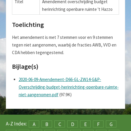
Titel
Amendement overschrijding budget
herinrichting openbare ruimte 't Hazzo
Toelichting
Het amendement is met 7 stemmen voor en 9 stemmen
tegen niet aangenomen, waarbij de fracties AWB, VVD en
CDA hebben tegengestemd.
Bijlage(s)
2020-06-09-Amendement-D66-GL-ZW14-G&P-
Overschrijding-budget-herinrichting-openbare-ruimte-
niet-aangenomen.pdf
(97.9K)
A-Z Index:
A
B
C
D
E
F
G