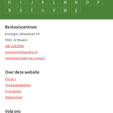
H
I
J
K
L
M
N
O
P
R
S
T
U
V
W
Z
Bestuurscentrum
Koningin Julianalaan 19
5582 JV Waalre
040-2282500
gemeente@waalre.nl
Openingstijden en contact
Over deze website
Privacy
Toegankelijkheid
Proclaimer
Webarchief
Volg ons