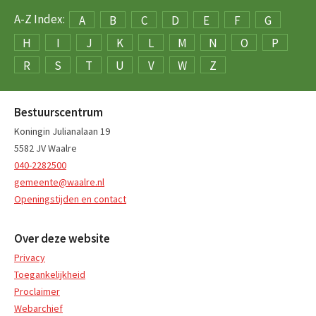
A-Z Index:
A
B
C
D
E
F
G
H
I
J
K
L
M
N
O
P
R
S
T
U
V
W
Z
Bestuurscentrum
Koningin Julianalaan 19
5582 JV Waalre
040-2282500
gemeente@waalre.nl
Openingstijden en contact
Over deze website
Privacy
Toegankelijkheid
Proclaimer
Webarchief