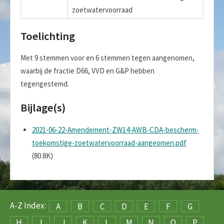
zoetwatervoorraad
Toelichting
Met 9 stemmen voor en 6 stemmen tegen aangenomen,
waarbij de fractie D66, VVD en G&P hebben
tegengestemd.
Bijlage(s)
2021-06-22-Amendement-ZW14-AWB-CDA-bescherm-
toekomstige-zoetwatervoorraad-aangeomen.pdf
(80.8K)
A-Z Index:
A
B
C
D
E
F
G
H
I
J
K
L
M
N
O
P