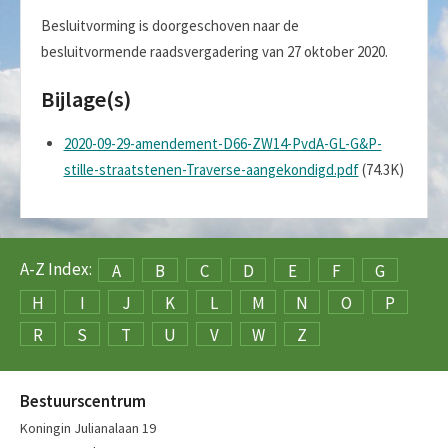
Besluitvorming is doorgeschoven naar de
besluitvormende raadsvergadering van 27 oktober 2020.
Bijlage(s)
2020-09-29-amendement-D66-ZW14-PvdA-GL-G&P-
stille-straatstenen-Traverse-aangekondigd.pdf
(74.3K)
A-Z Index:
A
B
C
D
E
F
G
H
I
J
K
L
M
N
O
P
R
S
T
U
V
W
Z
Bestuurscentrum
Koningin Julianalaan 19