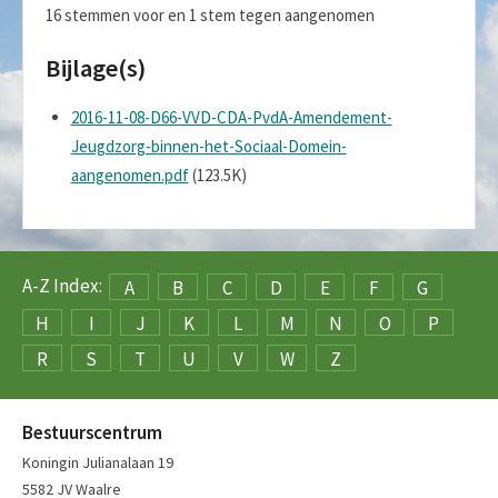
16 stemmen voor en 1 stem tegen aangenomen
Bijlage(s)
2016-11-08-D66-VVD-CDA-PvdA-Amendement-
Jeugdzorg-binnen-het-Sociaal-Domein-
aangenomen.pdf
(123.5K)
A-Z Index:
A
B
C
D
E
F
G
H
I
J
K
L
M
N
O
P
R
S
T
U
V
W
Z
Bestuurscentrum
Koningin Julianalaan 19
5582 JV Waalre