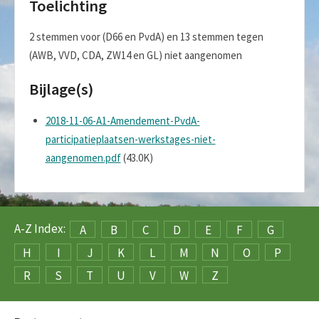
Toelichting
2 stemmen voor (D66 en PvdA) en 13 stemmen tegen
(AWB, VVD, CDA, ZW14 en GL) niet aangenomen
Bijlage(s)
2018-11-06-A1-Amendement-PvdA-
participatieplaatsen-werkstages-niet-
aangenomen.pdf
(43.0K)
A-Z Index:
A
B
C
D
E
F
G
H
I
J
K
L
M
N
O
P
R
S
T
U
V
W
Z