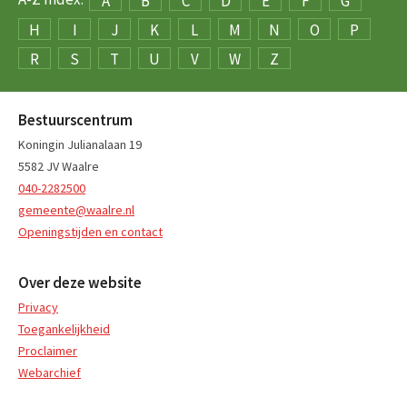
A
B
C
D
E
F
G
H
I
J
K
L
M
N
O
P
R
S
T
U
V
W
Z
Bestuurscentrum
Koningin Julianalaan 19
5582 JV Waalre
040-2282500
gemeente@waalre.nl
Openingstijden en contact
Over deze website
Privacy
Toegankelijkheid
Proclaimer
Webarchief