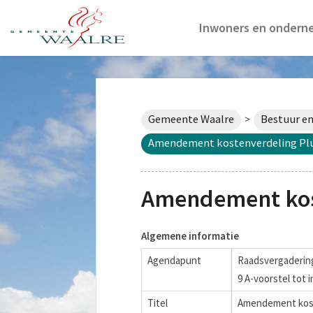
Inwoners en ondern
Gemeente Waalre
Bestuur en
>
Amendement kostenverdeling P
Amendement kos
Algemene informatie
Agendapunt
Raadsvergadering
9 A-voorstel tot
Titel
Amendement kos