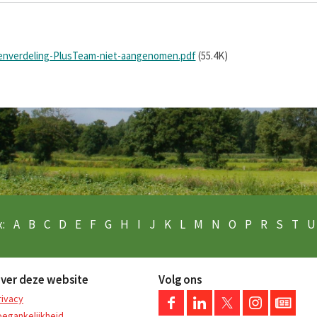
nverdeling-PlusTeam-niet-aangenomen.pdf
(55.4K)
:
A
B
C
D
E
F
G
H
I
J
K
L
M
N
O
P
R
S
T
U
ver deze website
Volg ons
rivacy
oegankelijkheid