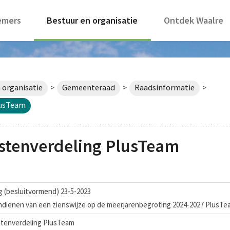
emers
Bestuur en organisatie
Ontdek Waalre
 organisatie
Gemeenteraad
Raadsinformatie
>
>
>
lusTeam
tenverdeling PlusTeam
 (besluitvormend) 23-5-2023
 indienen van een zienswijze op de meerjarenbegroting 2024-2027 PlusT
tenverdeling PlusTeam