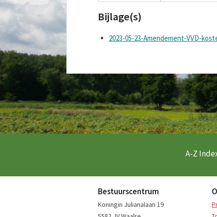
Bijlage(s)
2023-05-23-Amendement-VVD-koste
A-Z Index
Bestuurscentrum
O
Koningin Julianalaan 19
P
5582 JV Waalre
T