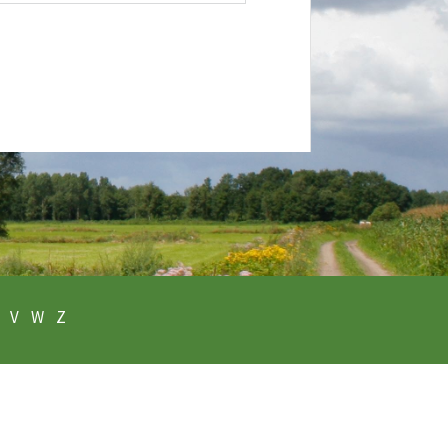
V
W
Z