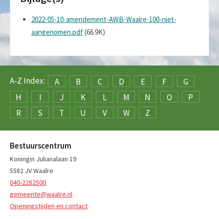
2022-05-10-amendement-AWB-Waalre-100-niet-
aangenomen.pdf
(66.9K)
A-Z Index:
A
B
C
D
E
F
G
H
I
J
K
L
M
N
O
P
R
S
T
U
V
W
Z
Bestuurscentrum
Koningin Julianalaan 19
5582 JV Waalre
040-2282500
gemeente@waalre.nl
Openingstijden en contact