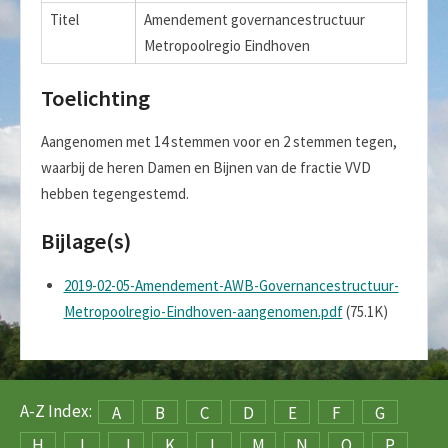
Titel
Amendement governancestructuur
Metropoolregio Eindhoven
Toelichting
Aangenomen met 14 stemmen voor en 2 stemmen tegen,
waarbij de heren Damen en Bijnen van de fractie VVD
hebben tegengestemd.
Bijlage(s)
2019-02-05-Amendement-AWB-Governancestructuur-
Metropoolregio-Eindhoven-aangenomen.pdf
(75.1K)
A-Z Index:
A
B
C
D
E
F
G
H
I
J
K
L
M
N
O
P