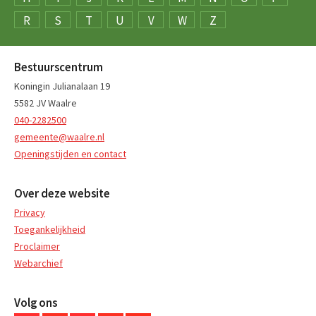
R
S
T
U
V
W
Z
Bestuurscentrum
Koningin Julianalaan 19
5582 JV Waalre
040-2282500
gemeente@waalre.nl
Openingstijden en contact
Over deze website
Privacy
Toegankelijkheid
Proclaimer
Webarchief
Volg ons