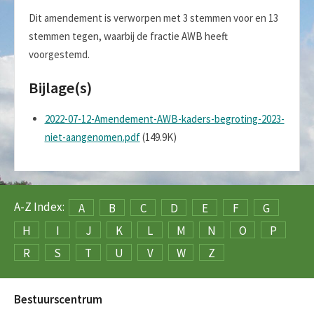
Dit amendement is verworpen met 3 stemmen voor en 13
stemmen tegen, waarbij de fractie AWB heeft
voorgestemd.
Bijlage(s)
2022-07-12-Amendement-AWB-kaders-begroting-2023-
niet-aangenomen.pdf
(149.9K)
A-Z Index:
A
B
C
D
E
F
G
H
I
J
K
L
M
N
O
P
R
S
T
U
V
W
Z
Bestuurscentrum