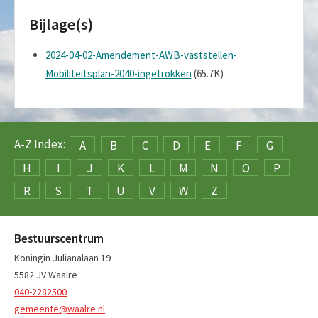
Bijlage(s)
2024-04-02-Amendement-AWB-vaststellen-
Mobiliteitsplan-2040-ingetrokken
(65.7K)
A-Z Index:
A
B
C
D
E
F
G
H
I
J
K
L
M
N
O
P
R
S
T
U
V
W
Z
Bestuurscentrum
Koningin Julianalaan 19
5582 JV Waalre
040-2282500
gemeente@waalre.nl