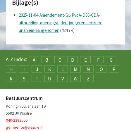
Bijlage(s)
2025-11-04-Amendement-GL-PvdA-D66-CDA-
uitbreiding-openingstijden-jongerencentrum-
unaniem-aangenomen
(484.7K)
A-Z Index:
A
B
C
D
E
F
G
H
I
J
K
L
M
N
O
P
R
S
T
U
V
W
Z
Bestuurscentrum
Koningin Julianalaan 19
5582 JV Waalre
040-2282500
gemeente@waalre.nl