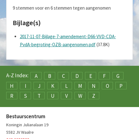
9 stemmen voor en 6 stemmen tegen aangenomen
Bijlage(s)
2017-11-07-Bijlage-7-amendement-D66-VVD-CDA-
PvdA-begroting-OZB-aangenomen.pdf
(37.8K)
A-Z Index:
A
B
C
D
E
F
G
H
I
J
K
L
M
N
O
P
R
S
T
U
V
W
Z
Bestuurscentrum
Koningin Julianalaan 19
5582 JV Waalre