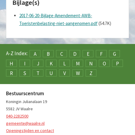
Bijlage(s)
2017-06-20-Bijlage-Amendement-AWB-
Toeristenbelasting-niet-aangenomen.pdf
(54.7K)
A-Z Index:
A
B
C
D
E
F
G
H
I
J
K
L
M
N
O
P
R
S
T
U
V
W
Z
Bestuurscentrum
Koningin Julianalaan 19
5582 JV Waalre
040-2282500
gemeente@waalre.nl
Openingstijden en contact