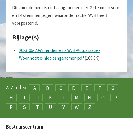
Dit amendement is niet aangenomen met 2 stemmen voor
en 14 stemmen tegen, waarbij de fractie AWB heeft
voorgestemd.
Bijlage(s)
2023-06-20-Amendement-AWB-Actualisatie-
Woonnotitie-niet-aangenomen.pdf
(109.0K)
A-Z Index:
A
B
C
D
E
F
G
H
I
J
K
L
M
N
O
P
R
S
T
U
V
W
Z
Bestuurscentrum