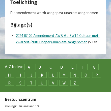
Toelichting
Dit amendement wordt aangepast unaniem aangenomen.
Bijlage(s)
2024-07-02-Amendement-AWB-GL-ZW14-Cultuur-met-
kwaliteit-(cultuurloper)-unaniem-aangenomen
(53.7K)
A-Z Index:
A
B
C
D
E
F
G
H
I
J
K
L
M
N
O
P
R
S
T
U
V
W
Z
Bestuurscentrum
Koningin Julianalaan 19